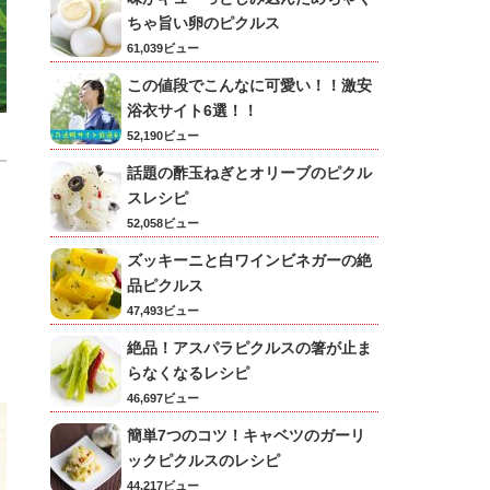
ちゃ旨い卵のピクルス
61,039ビュー
この値段でこんなに可愛い！！激安
浴衣サイト6選！！
52,190ビュー
話題の酢玉ねぎとオリーブのピクル
スレシピ
52,058ビュー
ズッキーニと白ワインビネガーの絶
品ピクルス
47,493ビュー
絶品！アスパラピクルスの箸が止ま
らなくなるレシピ
46,697ビュー
簡単7つのコツ！キャベツのガーリ
ックピクルスのレシピ
44,217ビュー