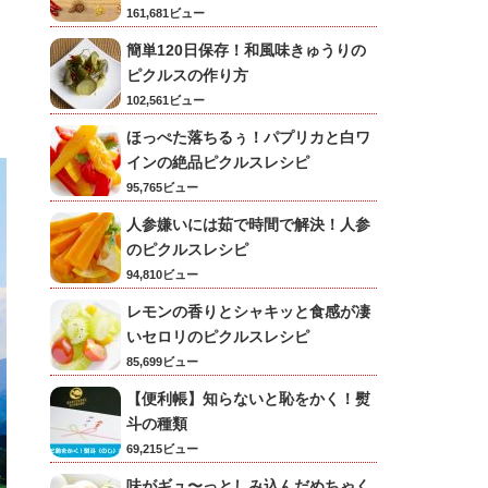
161,681ビュー
簡単120日保存！和風味きゅうりの
ピクルスの作り方
102,561ビュー
ほっぺた落ちるぅ！パプリカと白ワ
インの絶品ピクルスレシピ
95,765ビュー
人参嫌いには茹で時間で解決！人参
のピクルスレシピ
94,810ビュー
レモンの香りとシャキッと食感が凄
いセロリのピクルスレシピ
85,699ビュー
【便利帳】知らないと恥をかく！熨
斗の種類
69,215ビュー
味がギュ〜っとしみ込んだめちゃく