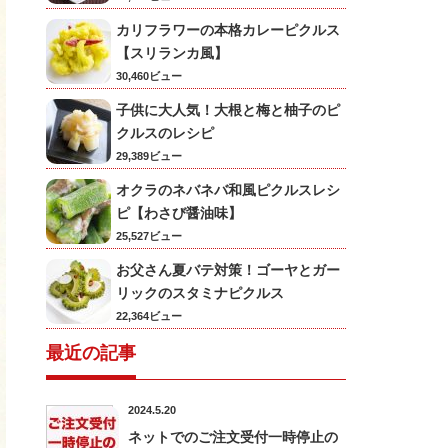
カリフラワーの本格カレーピクルス
【スリランカ風】
30,460ビュー
子供に大人気！大根と梅と柚子のピ
クルスのレシピ
29,389ビュー
オクラのネバネバ和風ピクルスレシ
ピ【わさび醤油味】
25,527ビュー
お父さん夏バテ対策！ゴーヤとガー
リックのスタミナピクルス
22,364ビュー
最近の記事
2024.5.20
ネットでのご注文受付一時停止の