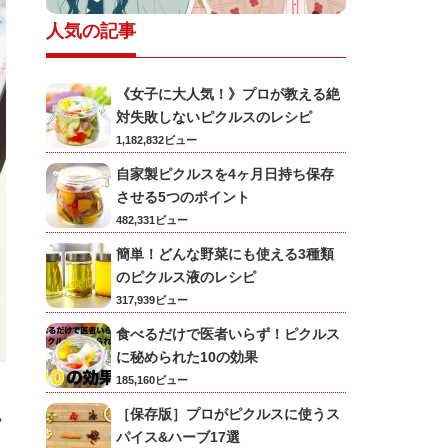
人気の記事
《女子に大人気！》プロが教える絶
対失敗しないピクルスのレシピ
1,182,832ビュー
自家製ピクルスを4ヶ月日持ち保存
させる5つのポイント
482,331ビュー
簡単！どんな野菜にも使える3種類
のピクルス液のレシピ
317,939ビュー
食べるだけで医者いらず！ピクルス
に秘められた10の効果
185,160ビュー
れ
［保存版］プロがピクルスに使うス
パイス&ハーブ17選