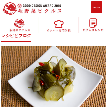
menu
萩野菜ピクルス
>
旬野菜のピクルスレシピ 作り方一覧
> 簡単120日
保存！和風味きゅうりのピクルスの作り方
レシピとブログ