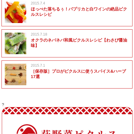
2015.7.4
ほっぺた落ちるぅ！パプリカと白ワインの絶品ピク
ルスレシピ
2015.7.18
オクラのネバネバ和風ピクルスレシピ【わさび醤油
味】
2015.7.1
［保存版］プロがピクルスに使うスパイス&ハーブ
17選
?