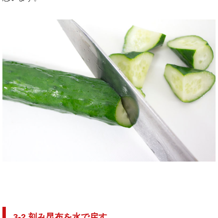
3-2.刻み昆布を水で戻す