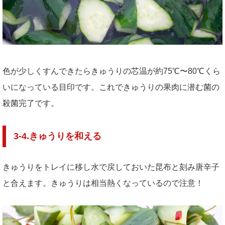
色が少しくすんできたらきゅうりの芯温が約75℃〜80℃くら
いになっている目印です。これできゅうりの果肉に潜む菌の
殺菌完了です。
3-4.きゅうりを和える
きゅうりをトレイに移し水で戻しておいた昆布と刻み唐辛子
と合えます。きゅうりは相当熱くなっているので注意！