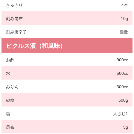
きゅうり
4本
刻み昆布
10g
刻み唐辛子
適量
ピクルス液（和風味）
お酢
900cc
水
500cc
みりん
300cc
砂糖
500g
塩
大さじ1
昆布
5g