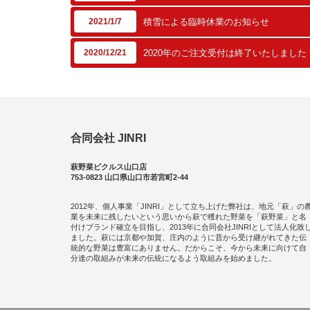
2021/1/7
積雪による臨時休業のお知らせ
2020/12/21
2020年のご注文受付は終了いたしました
合同会社 JINRI
萩野菜ピクルス山口店
753-0823 山口県山口市若宮町2-44
2012年、個人事業「JINRI」として立ち上げた弊社は、地元「萩」の
業を未来に残したいという思いから萩で穫れた野菜を「萩野菜」と名
付けブランド確立を目指し、2013年に合同会社JINRIとして法人化致
ました。萩には京都や加賀、庄内のように昔から受け継がれてきた伝
統的な野菜は豊富にありません。だからこそ、今から未来に向けて自
分達の取組みが未来の伝統になるよう取組みを始めました。