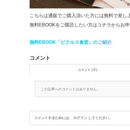
こちらは通販でご購入頂いた方には無料で差し
無料EBOOKをご購読したい方はコチラからお
無料EBOOK「ピクルス食堂」のご紹介
コメント
コメント ( 0 )
この記事へのコメントはありません。
コメントするためには、
ログイン
してください。