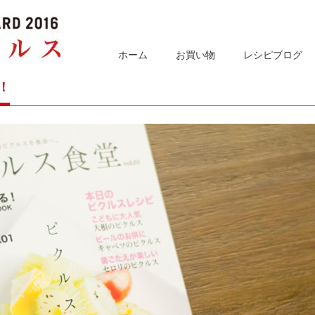
ホーム
お買い物
レシピブログ
！